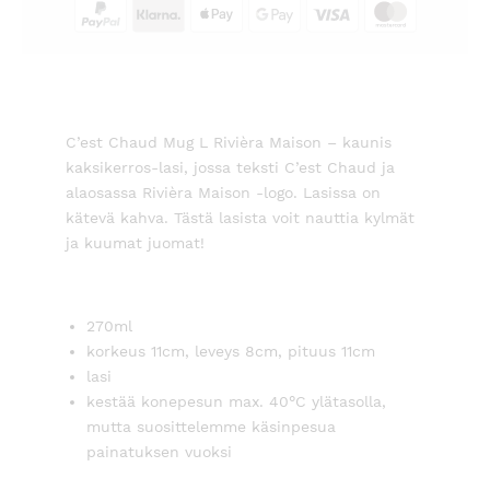
C’est Chaud Mug L Rivièra Maison – kaunis
kaksikerros-lasi, jossa teksti C’est Chaud ja
alaosassa Rivièra Maison -logo. Lasissa on
kätevä kahva. Tästä lasista voit nauttia kylmät
ja kuumat juomat!
270ml
korkeus 11cm, leveys 8cm, pituus 11cm
lasi
kestää konepesun max. 40°C ylätasolla,
mutta suosittelemme käsinpesua
painatuksen vuoksi