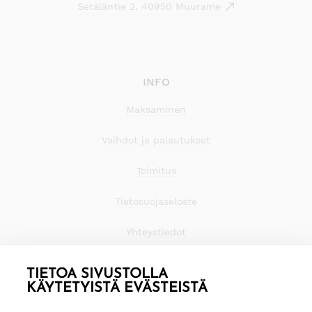
Setäläntie 2, 40950 Muurame
INFO
Maksaminen
Vaihdot ja palautukset
Toimitus
Tietosuojaseloste
Yhteystiedot
TIETOA SIVUSTOLLA
KÄYTETYISTÄ EVÄSTEISTÄ