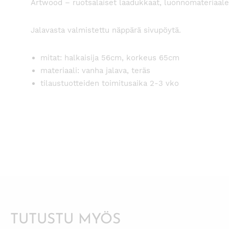
Artwood – ruotsalaiset laadukkaat, luonnomateriaaleis
Jalavasta valmistettu näppärä sivupöytä.
mitat: halkaisija 56cm, korkeus 65cm
materiaali: vanha jalava, teräs
tilaustuotteiden toimitusaika 2-3 vko
TUTUSTU MYÖS