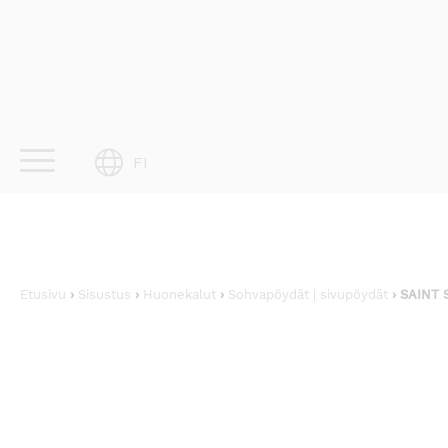
Skip
to
content
FI
Etusivu
›
Sisustus
›
Huonekalut
›
Sohvapöydät | sivupöydät
› SAINT 