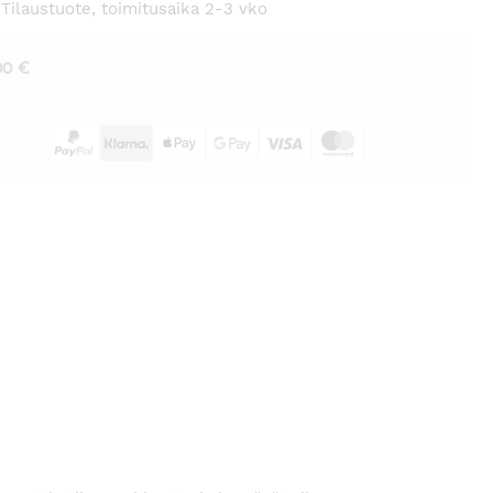
ilaustuote, toimitusaika 2-3 vko
00
€