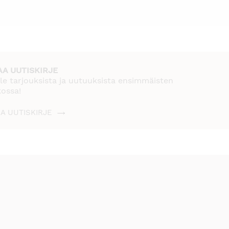
AA UUTISKIRJE
le tarjouksista ja uutuuksista ensimmäisten
kossa!
AA UUTISKIRJE