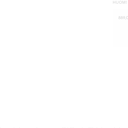
HUOM! T
889,