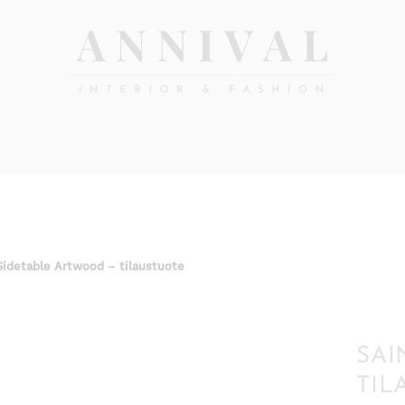
Annival
Sisustus
&
Lifestyle-
muoti
&
sisustusverkkokauppa
Sidetable Artwood – tilaustuote
SAI
TIL