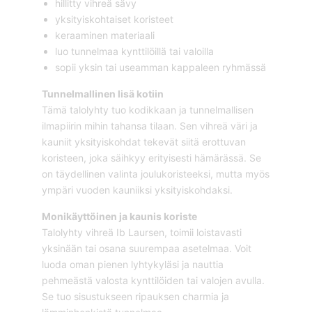
hillitty vihreä sävy
yksityiskohtaiset koristeet
keraaminen materiaali
luo tunnelmaa kynttilöillä tai valoilla
sopii yksin tai useamman kappaleen ryhmässä
Tunnelmallinen lisä kotiin
Tämä talolyhty tuo kodikkaan ja tunnelmallisen
ilmapiirin mihin tahansa tilaan. Sen vihreä väri ja
kauniit yksityiskohdat tekevät siitä erottuvan
koristeen, joka säihkyy erityisesti hämärässä. Se
on täydellinen valinta joulukoristeeksi, mutta myös
ympäri vuoden kauniiksi yksityiskohdaksi.
Monikäyttöinen ja kaunis koriste
Talolyhty vihreä Ib Laursen, toimii loistavasti
yksinään tai osana suurempaa asetelmaa. Voit
luoda oman pienen lyhtykyläsi ja nauttia
pehmeästä valosta kynttilöiden tai valojen avulla.
Se tuo sisustukseen ripauksen charmia ja