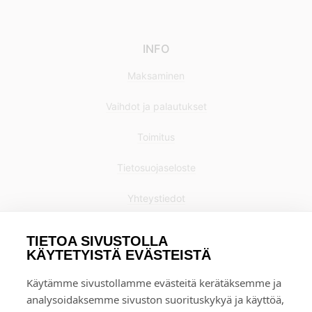
INFO
Maksaminen
Vaihdot ja palautukset
Toimitus
Tietosuojaseloste
Yhteystiedot
TIETOA SIVUSTOLLA
KÄYTETYISTÄ EVÄSTEISTÄ
Käytämme sivustollamme evästeitä kerätäksemme ja
analysoidaksemme sivuston suorituskykyä ja käyttöä,