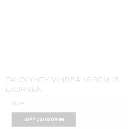
TALOLYHTY VIHREÄ 16,5CM IB
LAURSEN
29,90
€
Talolyhty
LISÄÄ OSTOSKORIIN
vihreä
16,5cm