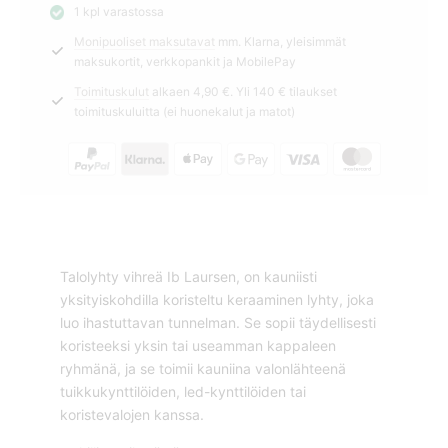
1 kpl varastossa
Ib
Monipuoliset maksutavat
mm. Klarna, yleisimmät
Laursen
maksukortit, verkkopankit ja MobilePay
määrä
Toimituskulut
alkaen 4,90 €. Yli 140 € tilaukset
toimituskuluitta (ei huonekalut ja matot)
Talolyhty vihreä Ib Laursen, on kauniisti
yksityiskohdilla koristeltu keraaminen lyhty, joka
luo ihastuttavan tunnelman. Se sopii täydellisesti
koristeeksi yksin tai useamman kappaleen
ryhmänä, ja se toimii kauniina valonlähteenä
tuikkukynttilöiden, led-kynttilöiden tai
koristevalojen kanssa.