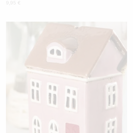
9,95
€