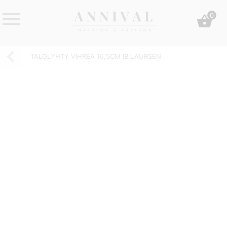
Skip
0
to
content
Annival
Sisustus
Lifestyle-
&
TALOLYHTY VIHREÄ 16,5CM IB LAURSEN
&
muoti
sisustusverkkokauppa