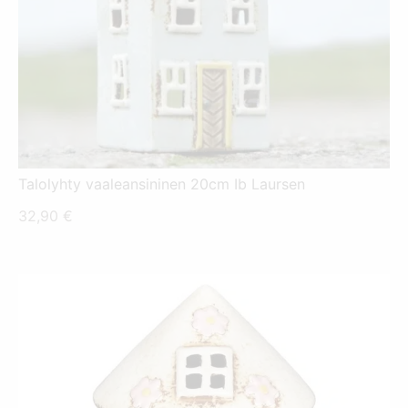
Talolyhty vaaleansininen 20cm Ib Laursen
32,90
€