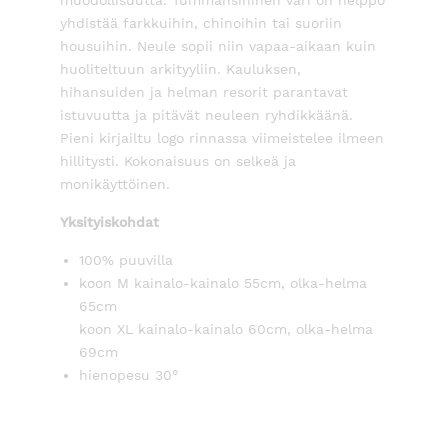
muodollisuutta. Tummansininen väri on helppo
yhdistää farkkuihin, chinoihin tai suoriin
housuihin. Neule sopii niin vapaa-aikaan kuin
huoliteltuun arkityyliin. Kauluksen,
hihansuiden ja helman resorit parantavat
istuvuutta ja pitävät neuleen ryhdikkäänä.
Pieni kirjailtu logo rinnassa viimeistelee ilmeen
hillitysti. Kokonaisuus on selkeä ja
monikäyttöinen.
Yksityiskohdat
100% puuvilla
koon M kainalo-kainalo 55cm, olka-helma
65cm
koon XL kainalo-kainalo 60cm, olka-helma
69cm
hienopesu 30°