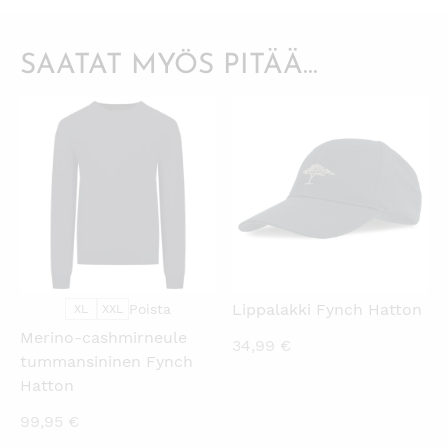
SAATAT MYÖS PITÄÄ...
KATSO PIKANÄKYMÄ
KATSO PIKANÄKYMÄ
Lippalakki Fynch Hatton
Poista
XL
XXL
Merino-cashmirneule
34,99
€
tummansininen Fynch
Hatton
99,95
€