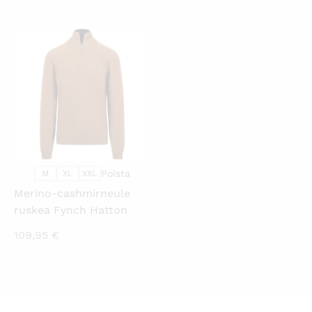
KATSO PIKANÄKYMÄ
Poista
M
XL
XXL
Merino-cashmirneule
ruskea Fynch Hatton
109,95
€