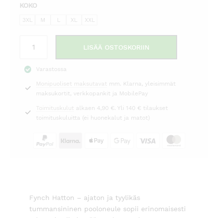
KOKO
3XL
M
L
XL
XXL
Pooloneule
LISÄÄ OSTOSKORIIN
tummansininen
Fynch
Varastossa
Hatton
Monipuoliset maksutavat
mm. Klarna, yleisimmät
määrä
maksukortit, verkkopankit ja MobilePay
Toimituskulut
alkaen 4,90 €. Yli 140 € tilaukset
toimituskuluitta (ei huonekalut ja matot)
Fynch Hatton – ajaton ja tyylikäs
tummansininen pooloneule sopii erinomaisesti