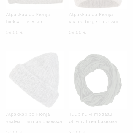
Alpakkapipo Fionja
Alpakkapipo Fionja
hiekka Lasessor
vaalea beige Lasessor
59,00
€
59,00
€
KATSO PIKANÄKYMÄ
KATSO PIKANÄKYMÄ
Alpakkapipo Fionja
Tuubihuivi modaali
vaaleanharmaa Lasessor
oliivinvihreä Lasessor
59,00
€
29,00
€