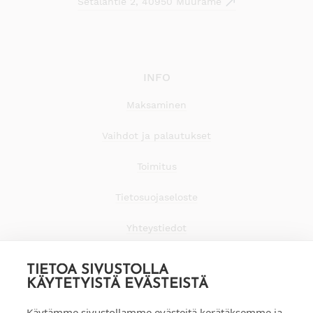
Setäläntie 2, 40950 Muurame
INFO
Maksaminen
Vaihdot ja palautukset
Toimitus
Tietosuojaseloste
Yhteystiedot
TIETOA SIVUSTOLLA
KÄYTETYISTÄ EVÄSTEISTÄ
Käytämme sivustollamme evästeitä kerätäksemme ja