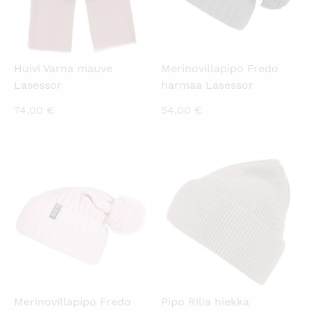
Huivi Varna mauve
Merinovillapipo Fredo
Lasessor
harmaa Lasessor
74,00
€
54,00
€
KATSO PIKANÄKYMÄ
KATSO PIKANÄKYMÄ
Merinovillapipo Fredo
Pipo Rilia hiekka