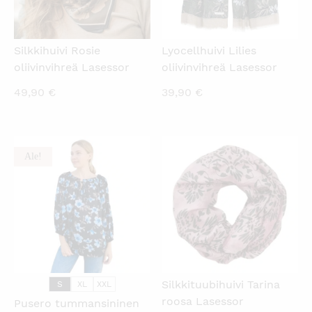
Silkkihuivi Rosie
Lyocellhuivi Lilies
oliivinvihreä Lasessor
oliivinvihreä Lasessor
49,90
€
39,90
€
Ale!
KATSO PIKANÄKYMÄ
KATSO PIKANÄKYMÄ
Silkkituubihuivi Tarina
S
XL
XXL
roosa Lasessor
Pusero tummansininen