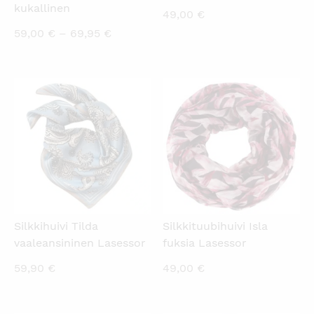
kukallinen
49,00
€
Hintaluokka:
59,00
€
–
69,95
€
59,00 €
-
69,95 €
KATSO PIKANÄKYMÄ
KATSO PIKANÄKYMÄ
Silkkihuivi Tilda
Silkkituubihuivi Isla
vaaleansininen Lasessor
fuksia Lasessor
59,90
€
49,00
€