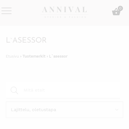
Skip
0
to
content
Annival
Sisustus
Lifestyle-
&
&
muoti
L`ASESSOR
sisustusverkkokauppa
Etusivu
› Tuotemerkit › L`asessor