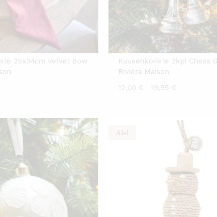
iste 25x34cm Velvet Bow
Kuusenkoriste 2kpl Chess
ison
Rivièra Maison
Nykyinen
Alkuperäin
12,00
€
19,95
€
hinta
hinta
on:
oli:
12,00 €.
19,95 €.
Ale!