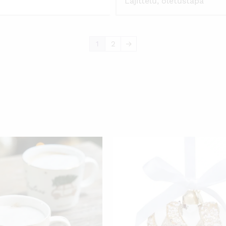
1
2
→