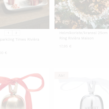
TÄLLÄ
TUOTTEELLA
ON
USEAMPI
MUUNNELMA.
VOIT
TEHDÄ
VALINNAT
TUOTTEEN
SIVULLA.
Helmikoriste/kranssi 25cm 
1
2
Ring Rivièra Maison
parkling Times Rivièra
17,95
€
Hintaluokka:
,00
€
7,00 €
-
9,00 €
Ale!