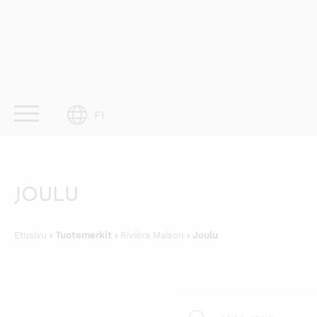
Skip
to
content
FI
JOULU
Etusivu
› Tuotemerkit ›
Rivièra Maison
› Joulu