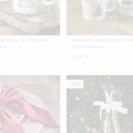
ing Home for Christmas
Kuppisetti 3kpl Joyful Chri
ison
Rivièra Maison
42,95
€
Ale!