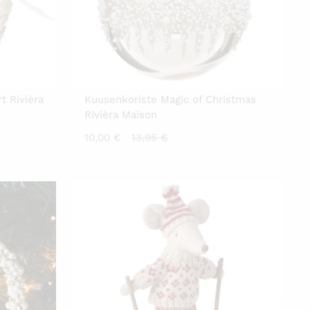
t Rivièra
Kuusenkoriste Magic of Christmas
Rivièra Maison
Nykyinen
Alkuperäinen
10,00
€
13,95
€
hinta
hinta
on:
oli:
10,00 €.
13,95 €.