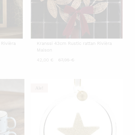
Rivièra
Kranssi 43cm Rustic rattan Rivièra
Maison
nen
Nykyinen
Alkuperäinen
42,00
€
67,95
€
hinta
hinta
on:
oli:
42,00 €.
67,95 €.
Ale!