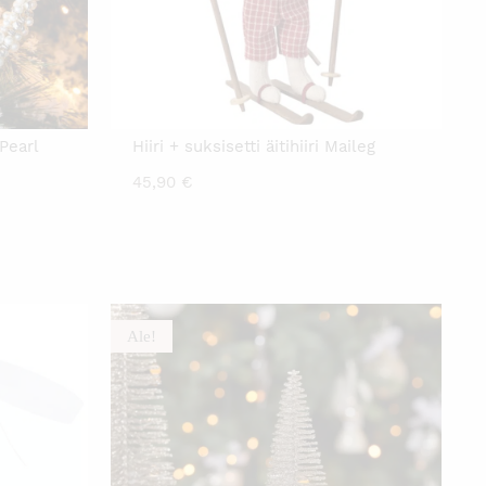
Pearl
Hiiri + suksisetti äitihiiri Maileg
45,90
€
Ale!