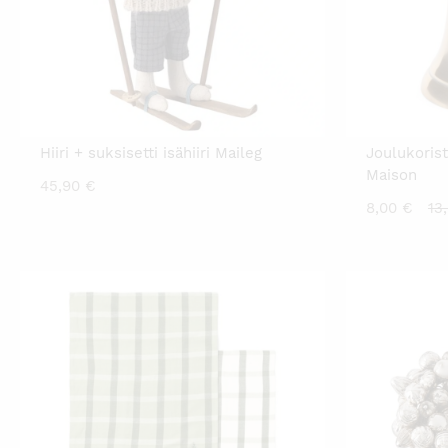
Hiiri + suksisetti isähiiri Maileg
Joulukorist
Maison
45,90
€
Ny
8,00
€
13
hi
on
8,