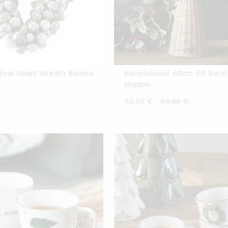
ical Heart Wreath Rivièra
Koristekuusi 60cm RR Swirl 
Maison
Nykyinen
Alkuperäi
49,00
€
69,95
€
hinta
hinta
on:
oli:
49,00 €.
69,95 €.