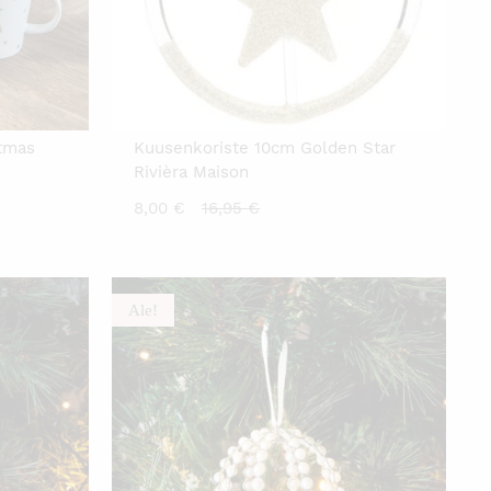
stmas
Kuusenkoriste 10cm Golden Star
Rivièra Maison
Nykyinen
Alkuperäinen
8,00
€
16,95
€
hinta
hinta
on:
oli:
8,00 €.
16,95 €.
Ale!