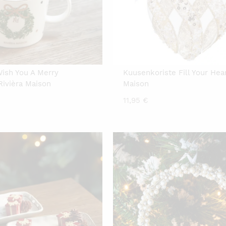
ish You A Merry
Kuusenkoriste Fill Your Hear
Rivièra Maison
Maison
11,95
€