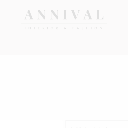
Annival
Sisustus
&
Lifestyle-
muoti
&
sisustusverkkokauppa