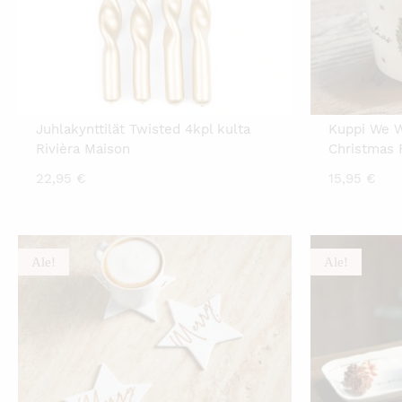
Juhlakynttilät Twisted 4kpl kulta
Kuppi We W
Rivièra Maison
Christmas 
22,95
€
15,95
€
Ale!
Ale!