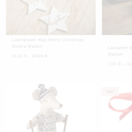
Lasinaluset 4kpl Merry Christmas
Rivièra Maison
Lautanen S
Maison
Nykyinen
Alkuperäinen
16,00
€
27,95
€
hinta
hinta
7,00
€
–
9
on:
oli:
16,00 €.
27,95 €.
Ale!